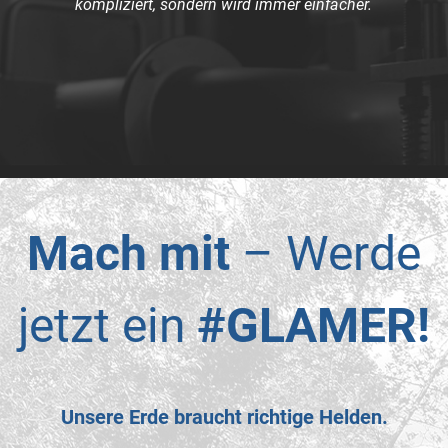
kompliziert, sondern wird immer einfacher.
Mach mit
– Werde
jetzt ein
#GLAMER!
Unsere Erde braucht richtige Helden.