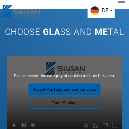
Skip
to
DE
content
CHOOSE
GLA
SS AND
ME
TAL
Please accept this category of cookies to show the
.
Accept YouTube and see the
Open Settings